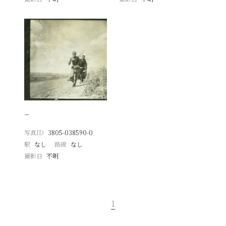
−
写真ID
3805-038590-0
駅
なし
路線
なし
撮影日
不明
1