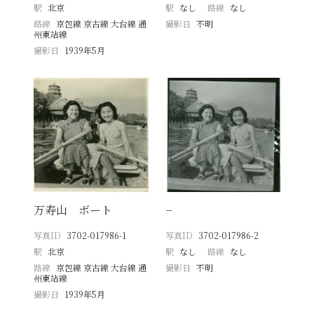
駅
北京
駅
なし
路線
なし
路線
京包線 京古線 大台線 通
撮影日
不明
州東站線
撮影日
1939年5月
万寿山 ボート
−
写真ID
3702-017986-1
写真ID
3702-017986-2
駅
北京
駅
なし
路線
なし
路線
京包線 京古線 大台線 通
撮影日
不明
州東站線
撮影日
1939年5月