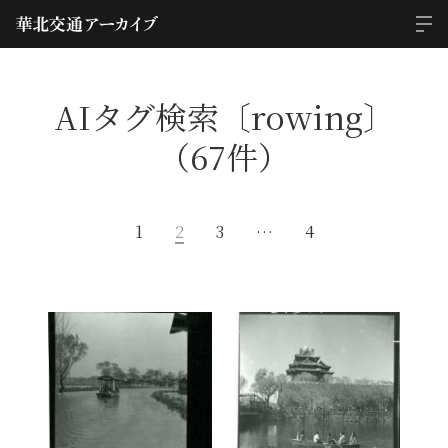
AIタグ検索〔rowing〕
（67件）
1
2
3
…
4