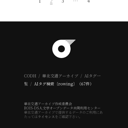
1
2
3
…
4
CODH
華北交通アーカイブ
AIタグ一
覧
AIタグ検索〔rowing〕（67件）
華北交通アーカイブ作成委員会
ROIS-DS人文学オープンデータ共同利用センター
華北交通アーカイブで提供するデータのご利用にあ
たっては
ライセンス
をご確認下さい。