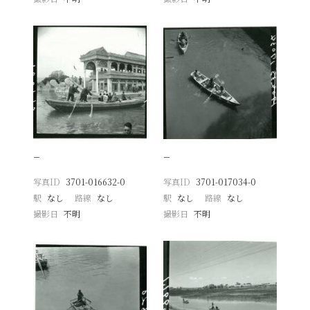
−
−
写真ID
3701-016632-0
写真ID
3701-017034-0
駅
なし
路線
なし
駅
なし
路線
なし
撮影日
不明
撮影日
不明