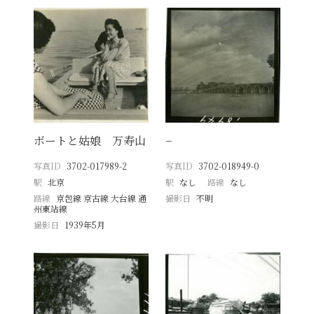
ボートと姑娘 万寿山
−
写真ID
3702-017989-2
写真ID
3702-018949-0
駅
北京
駅
なし
路線
なし
路線
京包線 京古線 大台線 通
撮影日
不明
州東站線
撮影日
1939年5月