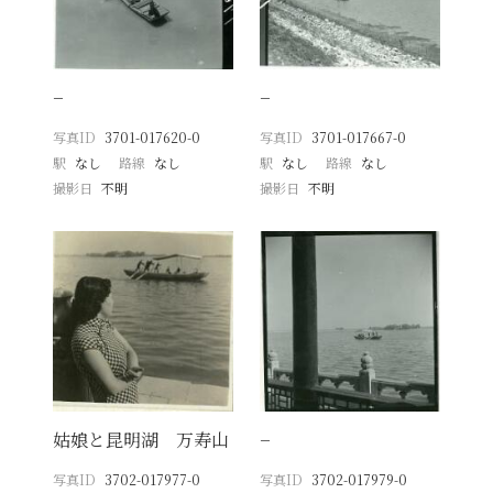
−
−
写真ID
3701-017620-0
写真ID
3701-017667-0
駅
なし
路線
なし
駅
なし
路線
なし
撮影日
不明
撮影日
不明
姑娘と昆明湖 万寿山
−
写真ID
3702-017977-0
写真ID
3702-017979-0