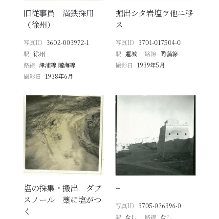
旧従事員 満鉄採用
掘出シタ岩塩ヲ他ニ移
（徐州）
ス
写真ID
3602-003972-1
写真ID
3701-017504-0
駅
徐州
駅
運城
路線
同蒲線
路線
津浦線 隴海線
撮影日
1939年5月
撮影日
1938年6月
塩の採集・搬出 ダブ
−
スノール 藁に塩がつ
写真ID
3705-026396-0
く
駅
なし
路線
なし