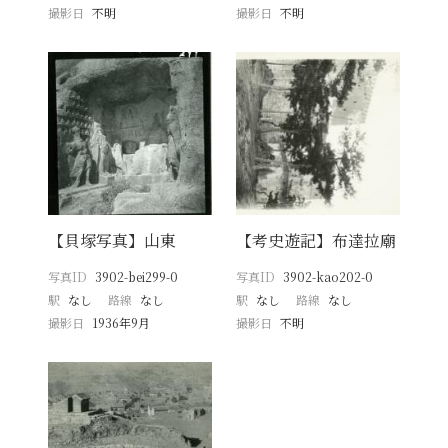
撮影日
不明
撮影日
不明
【貝塚写真】山東
【考史遊記】布達拉廟
写真ID
3902-bei299-0
写真ID
3902-kao202-0
駅
なし
路線
なし
駅
なし
路線
なし
撮影日
1936年9月
撮影日
不明