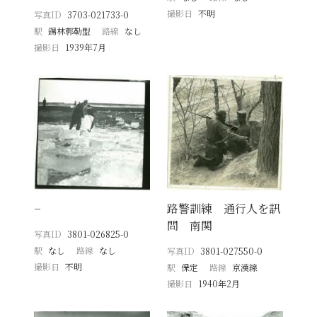
撮影日
不明
写真ID
3703-021733-0
駅
錫林郭勒盟
路線
なし
撮影日
1939年7月
−
路警訓練 通行人を訊
問 南関
写真ID
3801-026825-0
駅
なし
路線
なし
写真ID
3801-027550-0
撮影日
不明
駅
保定
路線
京漢線
撮影日
1940年2月