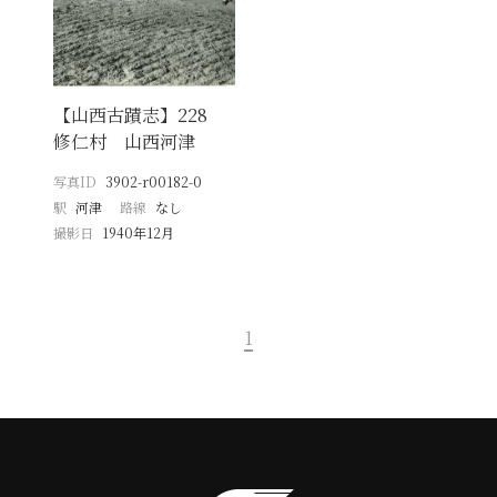
【山西古蹟志】228
修仁村 山西河津
写真ID
3902-r00182-0
駅
河津
路線
なし
撮影日
1940年12月
1