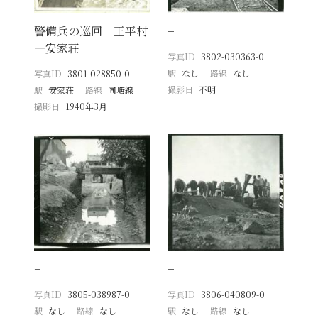
警備兵の巡回 王平村
−
―安家荘
写真ID
3802-030363-0
駅
なし
路線
なし
写真ID
3801-028850-0
撮影日
不明
駅
安家荘
路線
同塘線
撮影日
1940年3月
−
−
写真ID
3805-038987-0
写真ID
3806-040809-0
駅
なし
路線
なし
駅
なし
路線
なし