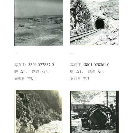
−
−
写真ID
3801-027887-0
写真ID
3801-028361-0
駅
なし
路線
なし
駅
なし
路線
なし
撮影日
不明
撮影日
不明