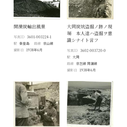
開灤炭輸出風景
大同炭坑盗掘ノ跡ノ現
場 本人達ハ盗掘ヲ意
写真ID
3601-003224-1
識シナイト言フ
駅
秦皇島
路線
京山線
撮影日
1938年6月
写真ID
3602-003720-0
駅
大同
路線
京包線 同蒲線
撮影日
1938年6月