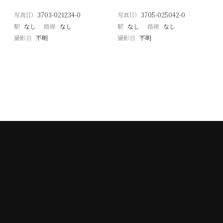
写真ID
3703-021234-0
写真ID
3705-025042-0
駅
なし
路線
なし
駅
なし
路線
なし
撮影日
不明
撮影日
不明