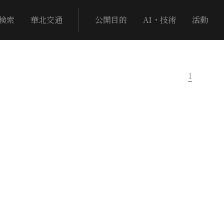
検索
華北交通
公開目的
AI・技術
活動
1