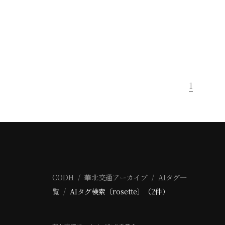
1
CODH
華北交通アーカイブ
AIタグ一
覧
AIタグ検索〔rosette〕（2件）