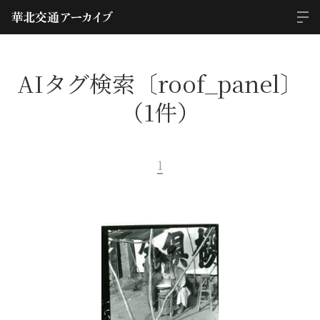
AIタグ検索〔roof_panel〕
（1件）
1