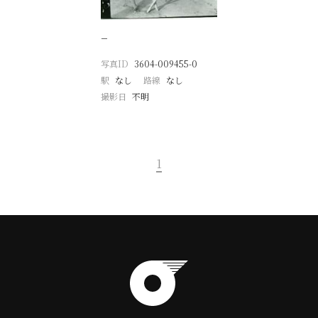
−
写真ID
3604-009455-0
駅
なし
路線
なし
撮影日
不明
1