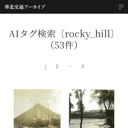
AIタグ検索〔rocky_hill〕
（53件）
1
2
…
3