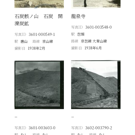
石炭骸ノ山 石炭 開
龍泉寺
灤炭鉱
写真ID
3601-003548-0
駅
包頭
写真ID
3601-000549-1
路線
京包線 大青山線
駅
唐山
路線
京山線
撮影日
1938年6月
撮影日
1938年2月
−
−
写真ID
3601-003603-0
写真ID
3602-003790-2
駅
なし
路線
なし
駅
なし
路線
なし