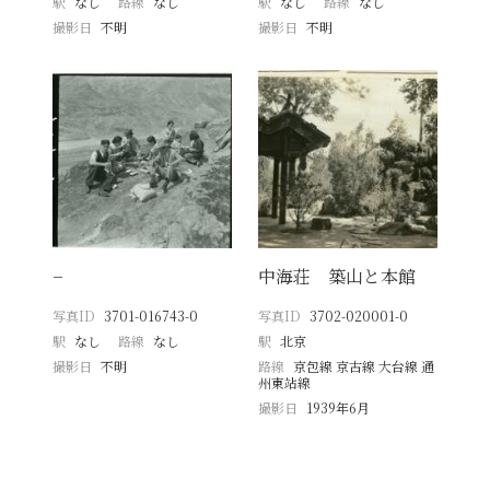
駅
なし
路線
なし
駅
なし
路線
なし
撮影日
不明
撮影日
不明
−
中海荘 築山と本館
写真ID
3701-016743-0
写真ID
3702-020001-0
駅
なし
路線
なし
駅
北京
撮影日
不明
路線
京包線 京古線 大台線 通
州東站線
撮影日
1939年6月