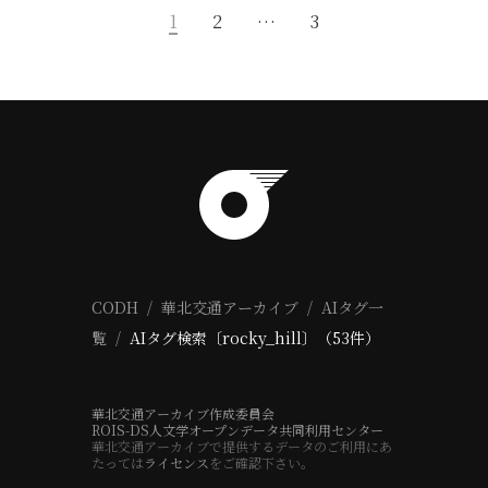
1
2
…
3
CODH
華北交通アーカイブ
AIタグ一
覧
AIタグ検索〔rocky_hill〕（53件）
華北交通アーカイブ作成委員会
ROIS-DS人文学オープンデータ共同利用センター
華北交通アーカイブで提供するデータのご利用にあ
たっては
ライセンス
をご確認下さい。