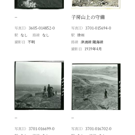
−
子房山上の守備
写真ID
3605-014852-0
写真ID
3701-015694-0
駅
なし
路線
なし
駅
徐州
撮影日
不明
路線
津浦線 隴海線
撮影日
1939年4月
−
−
写真ID
3701-016699-0
写真ID
3701-016702-0