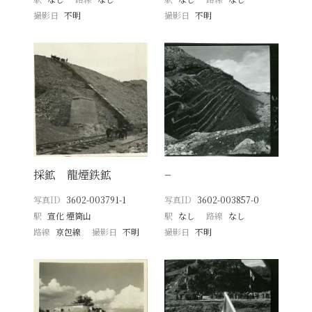
撮影日
不明
撮影日
不明
採鉱 龍煙鉄鉱
−
写真ID
3602-003791-1
写真ID
3602-003857-0
駅
宣化 煙筒山
駅
なし
路線
なし
路線
京包線
撮影日
不明
撮影日
不明