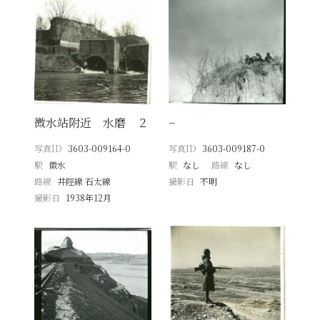
微水站附近 水磨 ２
−
写真ID
3603-009164-0
写真ID
3603-009187-0
駅
徽水
駅
なし
路線
なし
路線
井陘線 石太線
撮影日
不明
撮影日
1938年12月