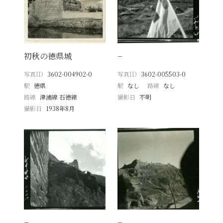
初秋の徳県城
−
写真ID
3602-004902-0
写真ID
3602-005503-0
駅
徳県
駅
なし
路線
なし
路線
津浦線 石徳線
撮影日
不明
撮影日
1938年8月
−
−