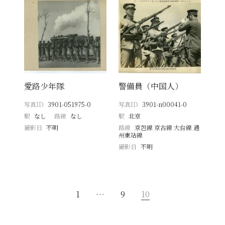
愛路少年隊
警備員（中国人）
写真ID
3901-051975-0
写真ID
3901-n00041-0
駅
なし
路線
なし
駅
北京
撮影日
不明
路線
京包線 京古線 大台線 通
州東站線
撮影日
不明
1
…
9
10