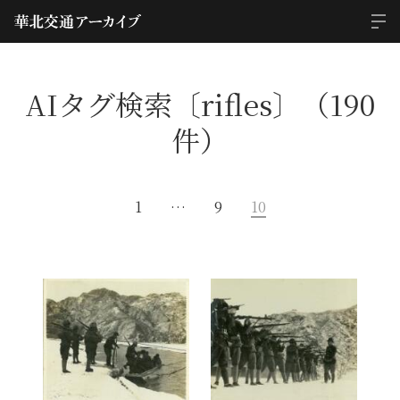
AIタグ検索〔rifles〕（190
件）
1
…
9
10