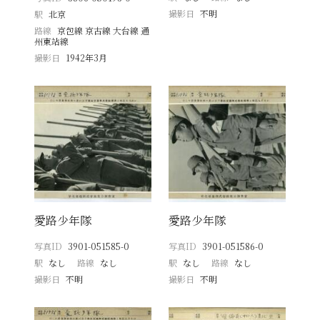
撮影日
不明
駅
北京
路線
京包線 京古線 大台線 通
州東站線
撮影日
1942年3月
愛路少年隊
愛路少年隊
写真ID
3901-051585-0
写真ID
3901-051586-0
駅
なし
路線
なし
駅
なし
路線
なし
撮影日
不明
撮影日
不明