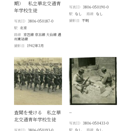
期） 私立華北交通青
写真ID
3806-050190-0
年学校生徒
駅
なし
路線
なし
撮影日
不明
写真ID
3806-050187-0
駅
北京
路線
京包線 京古線 大台線 通
州東站線
撮影日
1942年3月
査閲を受ける 私立華
−
北交通青年学校生徒
写真ID
3806-050433-0
駅
なし
路線
なし
写真ID
3806-050193-0