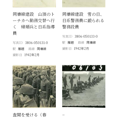
同塘線建設 山頂のト
同塘線建設 雪の日、
ーチカへ勤務交替へ行
日系警務員に鍛られる
く 帰順兵と日系指導
警務段員
員
写真ID
3806-050133-0
駅
雁趐
路線
同塘線
写真ID
3806-050131-0
撮影日
1942年2月
駅
雁趐
路線
同塘線
撮影日
1942年2月
査閲を受ける（春
−