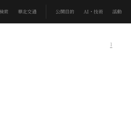
検索
華北交通
公開目的
AI・技術
活動
1