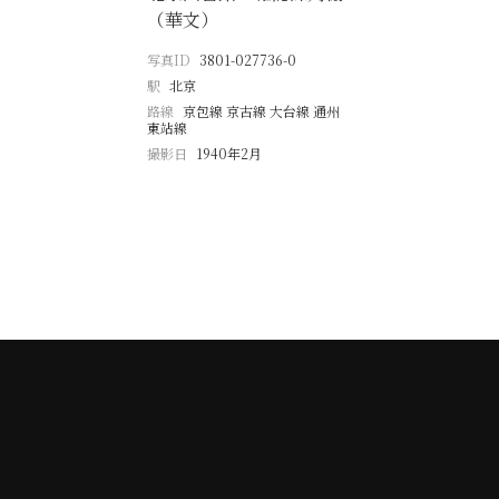
（華文）
写真ID
3801-027736-0
駅
北京
路線
京包線 京古線 大台線 通州
東站線
撮影日
1940年2月