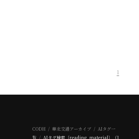
1
CODH
華北交通アーカイブ
AIタグ一
覧
AIタグ検索〔reading_material〕（1