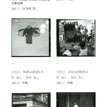
州東站線
撮影日
1938年7月
−
−
写真ID
3605-015451-0
写真ID
3702-019829-0
駅
なし
路線
なし
駅
なし
路線
なし
撮影日
不明
撮影日
不明