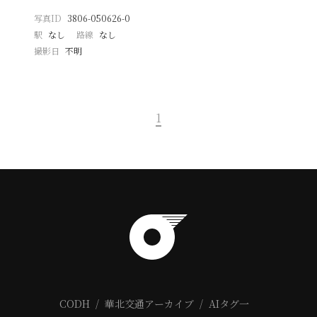
写真ID
3806-050626-0
駅
なし
路線
なし
撮影日
不明
1
CODH
華北交通アーカイブ
AIタグ一