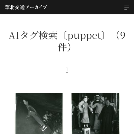
AIタグ検索〔puppet〕（9
件）
1