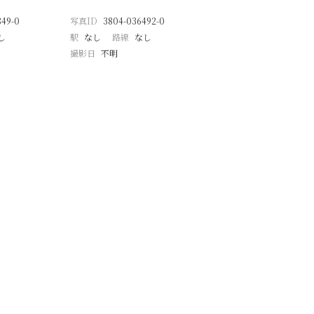
849-0
写真ID
3804-036492-0
し
駅
なし
路線
なし
撮影日
不明