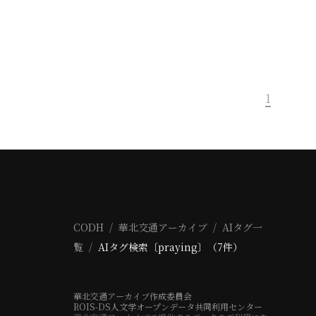
1
CODH
華北交通アーカイブ
AIタグ一
覧
AIタグ検索〔praying〕（7件）
華北交通アーカイブ作成委員会
ROIS-DS人文学オープンデータ共同利用センター