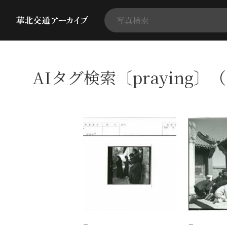
AIタグ検索〔praying〕
−
−