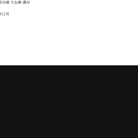
京古線 大台線 通州
年11月