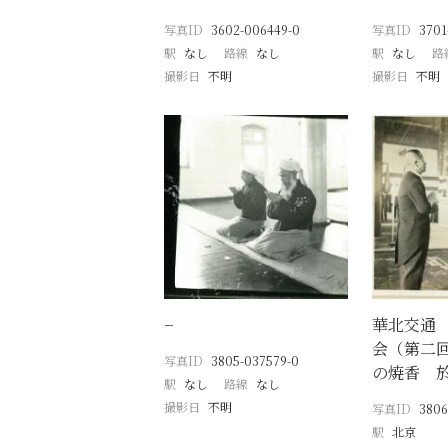
写真ID
3602-006449-0
写真ID
3701
駅
なし
路線
なし
駅
なし
路
撮影日
不明
撮影日
不明
−
華北交通
会（第二
写真ID
3805-037579-0
の焼香 
駅
なし
路線
なし
撮影日
不明
写真ID
3806
駅
北京