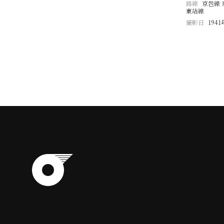
路線
京包線 
東站線
撮影日
1941