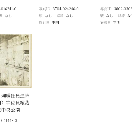
-016241-0
写真ID
3704-024246-0
写真ID
3802-030
線
なし
駅
なし
路線
なし
駅
なし
路線
な
撮影日
不明
撮影日
不明
 殉職社員追悼
回）宇佐見総裁
於中央公園
-041448-0