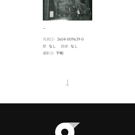
−
写真ID
3604-009639-0
駅
なし
路線
なし
撮影日
不明
1