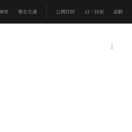
検索
華北交通
公開目的
AI・技術
活動
1