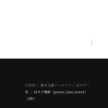
1
CODH
華北交通アーカイブ
AIタグ一
覧
AIタグ検索〔power_line_tower〕
（1件）