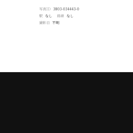
写真ID
3803-034443-0
駅
なし
路線
なし
撮影日
不明