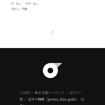
駅
なし
路線
なし
撮影日
不明
1
CODH
華北交通アーカイブ
AIタグ一
覧
AIタグ検索〔power_line_pole〕（3