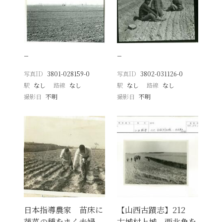
−
−
写真ID
3801-028159-0
写真ID
3802-031126-0
駅
なし
路線
なし
駅
なし
路線
なし
撮影日
不明
撮影日
不明
日本指導農家 苗床に
【山西古蹟志】212
蔬菜の種をまく夫婦
古城村上城－西北角を