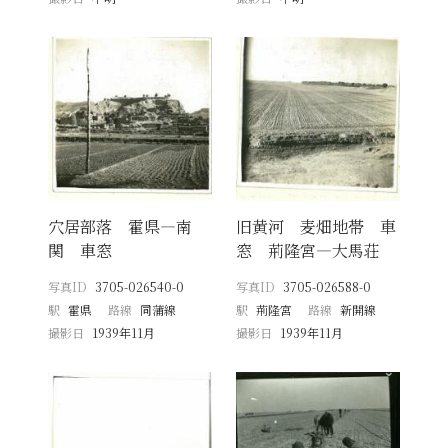
穴居部落 霍県―南
旧黄河 麦畑地帯 車
関 車窓
窓 荊隆宮―大馬荘
写真ID
3705-026540-0
写真ID
3705-026588-0
駅
霍県
路線
同蒲線
駅
荊隆宮
路線
新開線
撮影日
1939年11月
撮影日
1939年11月