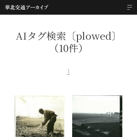
AIタグ検索〔plowed〕
（10件）
1