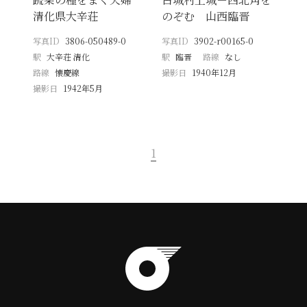
清化県大辛荘
のぞむ 山西臨晋
写真ID
3806-050489-0
写真ID
3902-r00165-0
駅
大辛荘 清化
駅
臨晋
路線
なし
路線
懐慶線
撮影日
1940年12月
撮影日
1942年5月
1