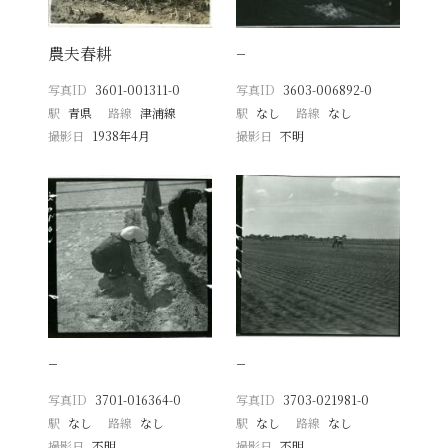
農夫春耕
−
写真ID
3601-001311-0
写真ID
3603-006892-0
駅
青県
路線
津浦線
駅
なし
路線
なし
撮影日
1938年4月
撮影日
不明
−
−
写真ID
3701-016364-0
写真ID
3703-021981-0
駅
なし
路線
なし
駅
なし
路線
なし
撮影日
不明
撮影日
不明