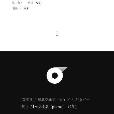
駅
なし
路線
なし
撮影日
不明
1
CODH
華北交通アーカイブ
AIタグ一
覧
AIタグ検索〔piano〕（9件）