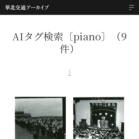
AIタグ検索〔piano〕（9
件）
1