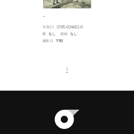
−
写真ID
3705-024652-0
駅
なし
路線
なし
撮影日
不明
1