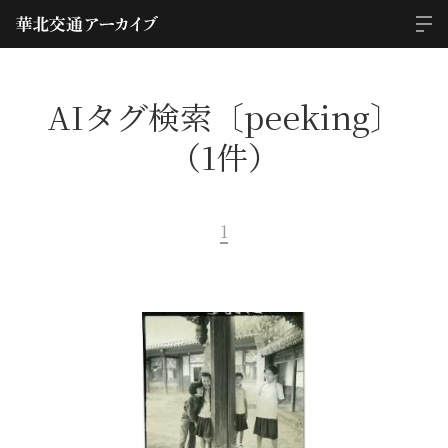
AIタグ検索〔peeking〕
（1件）
1