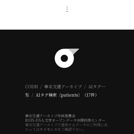
1
CODH
華北交通アーカイブ
AIタグ一
覧
AIタグ検索〔patients〕（17件）
華北交通アーカイブ作成委員会
ROIS-DS人文学オープンデータ共同利用センター
華北交通アーカイブで提供するデータのご利用にあ
たっては
ライセンス
をご確認下さい。