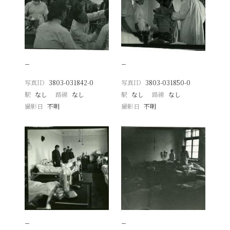
−
−
写真ID
3803-031842-0
写真ID
3803-031850-0
駅
なし
路線
なし
駅
なし
路線
なし
撮影日
不明
撮影日
不明
−
−