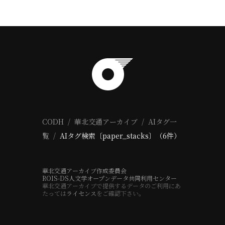
CODH
華北交通アーカイブ
AIタグ一
覧
AIタグ検索〔paper_stacks〕（6件）
華北交通アーカイブ作成委員会
ROIS-DS人文学オープンデータ共同利用センター
華北交通アーカイブで提供するデータのご利用にあ
たっては
ライセンス
をご確認下さい。