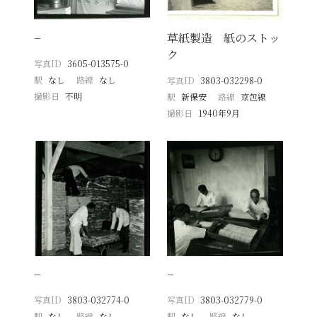
−
草紙製造 紙のストッ
ク
写真ID
3605-013575-0
駅
なし
路線
なし
写真ID
3803-032298-0
撮影日
不明
駅
新保安
路線
京包線
撮影日
1940年9月
−
−
写真ID
3803-032774-0
写真ID
3803-032779-0
駅
なし
路線
なし
駅
なし
路線
なし