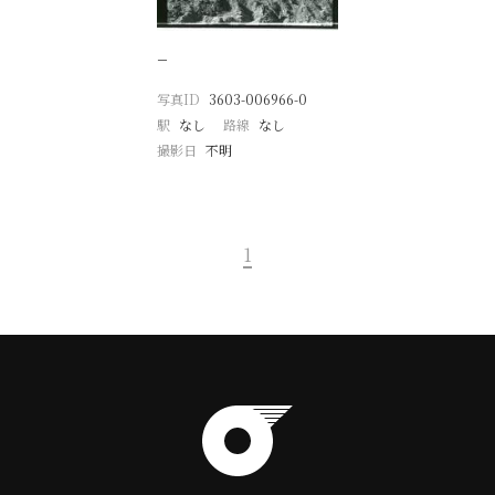
−
写真ID
3603-006966-0
駅
なし
路線
なし
撮影日
不明
1