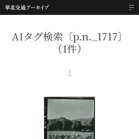
AIタグ検索〔p.n._1717〕
（1件）
1