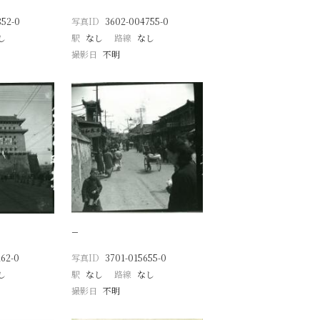
852-0
写真ID
3602-004755-0
し
駅
なし
路線
なし
撮影日
不明
−
62-0
写真ID
3701-015655-0
し
駅
なし
路線
なし
撮影日
不明