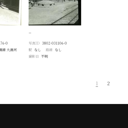
−
76-0
写真ID
3802-031106-0
漢線 大清河
駅
なし
路線
なし
撮影日
不明
1
2