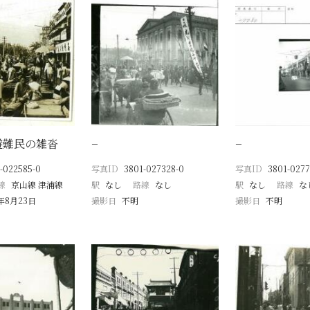
避難民の雑沓
−
−
-022585-0
写真ID
3801-027328-0
写真ID
3801-0277
線
京山線 津浦線
駅
なし
路線
なし
駅
なし
路線
な
9年8月23日
撮影日
不明
撮影日
不明