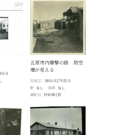
五原市内爆撃の路 防空
壕が見える
50-0
し
写真ID
3801-027935-0
駅
なし
路線
なし
撮影日
1940年2月