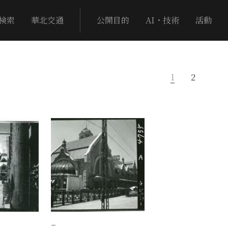
検索
華北交通
公開目的
AI・技術
活動
1
2
−