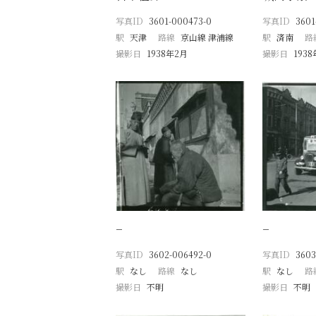
写真ID
3601-000473-0
写真ID
3601
駅
天津
路線
京山線 津浦線
駅
済南
路
撮影日
1938年2月
撮影日
193
−
−
写真ID
3602-006492-0
写真ID
3603
駅
なし
路線
なし
駅
なし
路
撮影日
不明
撮影日
不明