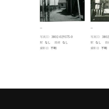
−
−
写真ID
3802-029375-0
写真ID
3802
駅
なし
路線
なし
駅
なし
路
撮影日
不明
撮影日
不明