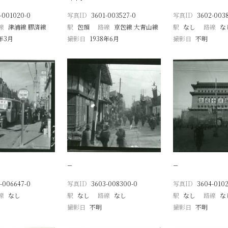
-001020-0
写真ID
3601-003527-0
写真ID
3602-003
線
津浦線 膠済線
駅
包頭
路線
京包線 大青山線
駅
なし
路線
な
8年3月
撮影日
1938年6月
撮影日
不明
−
−
-006647-0
写真ID
3603-008300-0
写真ID
3604-0102
線
なし
駅
なし
路線
なし
駅
なし
路線
な
撮影日
不明
撮影日
不明