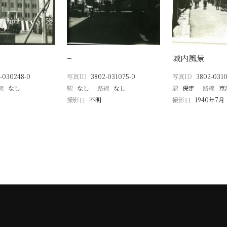
−
城内風景
-030248-0
写真ID
3802-031075-0
写真ID
3802-0310
線
なし
駅
なし
路線
なし
駅
保定
路線
京
撮影日
不明
撮影日
1940年7月