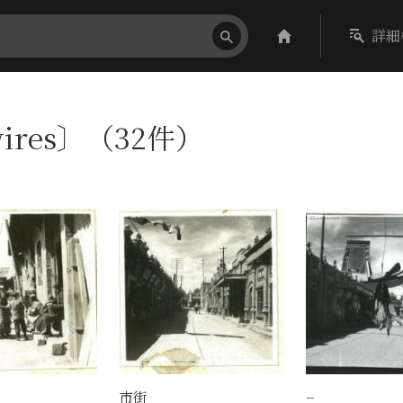
詳細
wires〕（32件）
市街
−