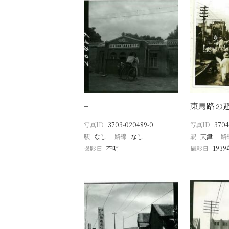
−
東馬路の
写真ID
3703-020489-0
写真ID
3704
駅
なし
路線
なし
駅
天津
路
撮影日
不明
撮影日
193