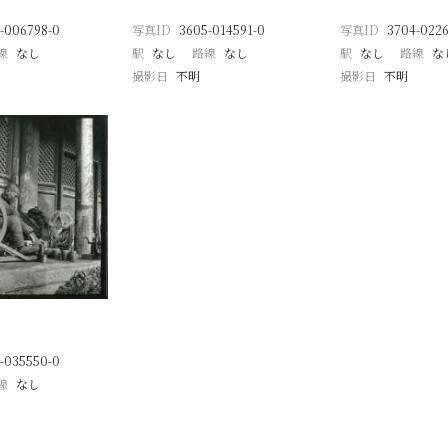
-006798-0
写真ID
3605-014591-0
写真ID
3704-0226
線
なし
駅
なし
路線
なし
駅
なし
路線
な
撮影日
不明
撮影日
不明
-035550-0
線
なし