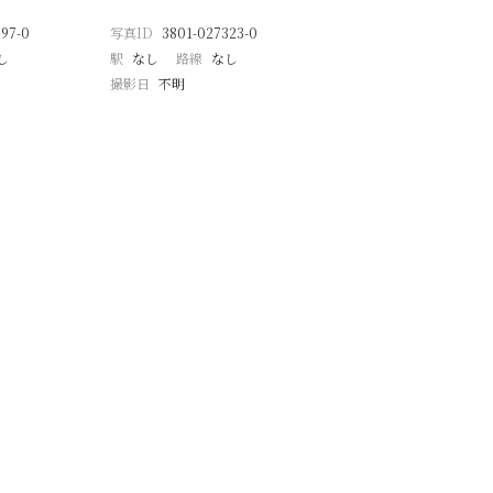
97-0
写真ID
3801-027323-0
し
駅
なし
路線
なし
撮影日
不明