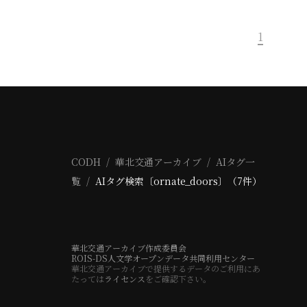
1
CODH
華北交通アーカイブ
AIタグ一
覧
AIタグ検索〔ornate_doors〕（7件）
華北交通アーカイブ作成委員会
ROIS-DS人文学オープンデータ共同利用センター
華北交通アーカイブで提供するデータのご利用にあ
たっては
ライセンス
をご確認下さい。