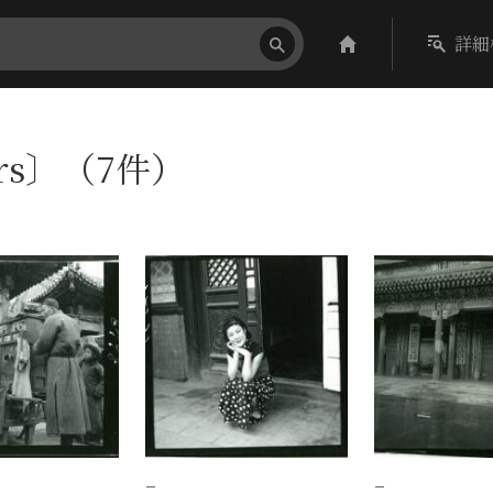
詳細
ors〕（7件）
−
−