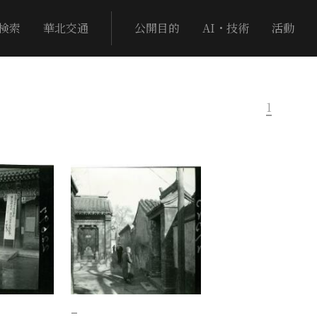
検索
華北交通
公開目的
AI・技術
活動
1
−