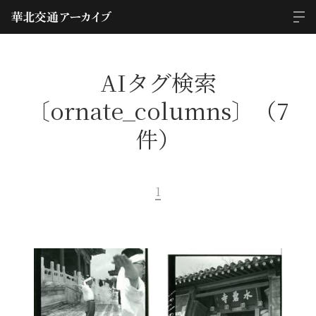
AIタグ検索
〔ornate_columns〕（7
件）
1