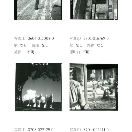
−
−
写真ID
3604-011008-0
写真ID
3701-016769-0
駅
なし
路線
なし
駅
なし
路線
なし
撮影日
不明
撮影日
不明
−
−
写真ID
3703-022129-0
写真ID
3704-024411-0