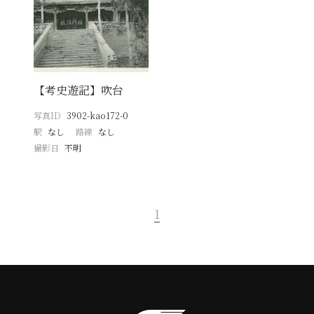
【考史遊記】吹台
写真ID
3902-kao172-0
駅
なし
路線
なし
撮影日
不明
1