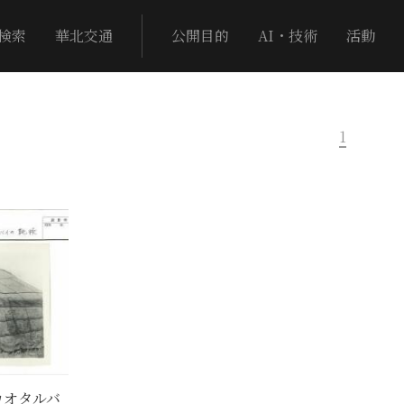
検索
華北交通
公開目的
AI・技術
活動
1
カオタルバ