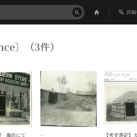
詳細
ance〕（3件）
屋 海浜にて
−
【考史遊記】