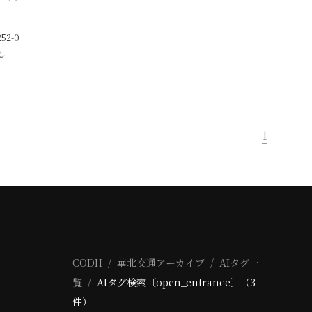
252-0
し
1
CODH
華北交通アーカイブ
AIタグ一
覧
AIタグ検索〔open_entrance〕（3
件）