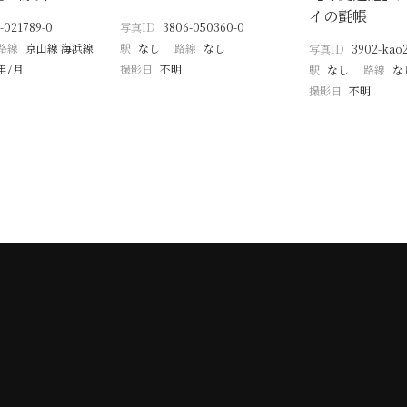
イの氈帳
-021789-0
写真ID
3806-050360-0
路線
京山線 海浜線
駅
なし
路線
なし
写真ID
3902-kao
9年7月
撮影日
不明
駅
なし
路線
な
撮影日
不明