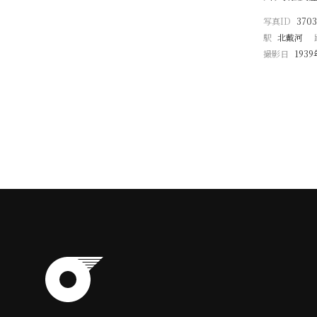
写真ID
3703
駅
北戴河
撮影日
193