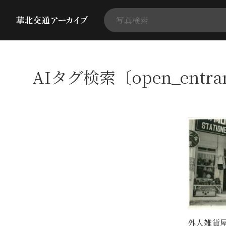
AIタグ検索〔open_entr
外人雑貨