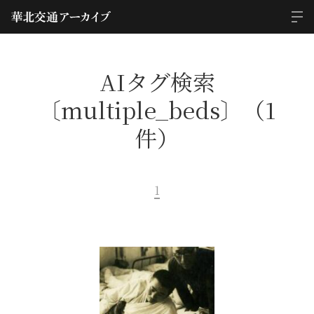
AIタグ検索
〔multiple_beds〕（1
件）
1