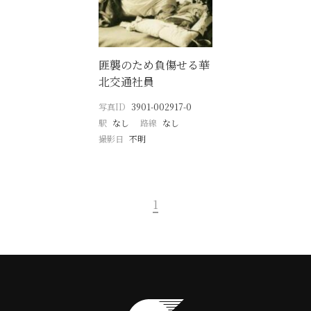
匪襲のため負傷せる華
北交通社員
写真ID
3901-002917-0
駅
なし
路線
なし
撮影日
不明
1