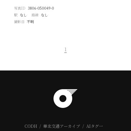
写真ID
3806-050049-0
駅
なし
路線
なし
撮影日
不明
1
CODH
華北交通アーカイブ
AIタグ一