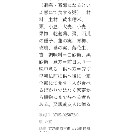
（避寒・避邪になるとい
ふ意にて食する粥） 材
料 主材＝黄米糟米、
栗、小豆、大麦、小麦
果物＝乾葡萄、棗、西瓜
の種子、蓮の実、青梅、
玫瑰、蕎の実、落花生、
杏 調味料＝白砂糖、黒
砂糖 煮方＝前日より一
晩中煮る 供へ方＝先ず
早朝仏前に供へ後に一家
全部にて食す 人が食べ
るばかりではなく家畜か
ら植物にまで与へる者も
ある。又親戚友人に贈る
写真ID
3705-025872-0
駅
北京
路線
京包線 京古線 大台線 通州