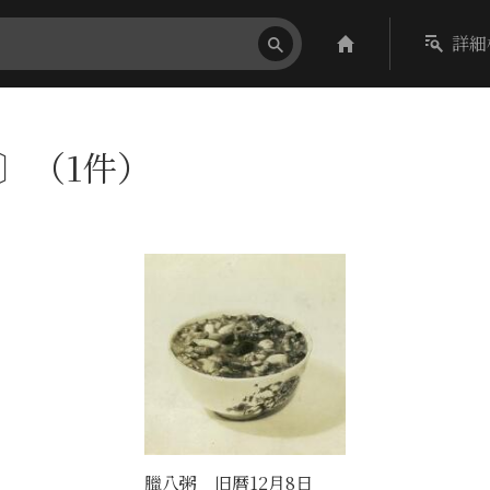
詳細
h〕（1件）
臘八粥 旧暦12月8日