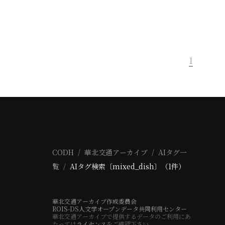
1
CODH
華北交通アーカイブ
AIタグ一
覧
AIタグ検索〔mixed_dish〕（1件）
華北交通アーカイブ作成委員会
ROIS-DS人文学オープンデータ共同利用センター
華北交通アーカイブで提供するデータのご利用にあ
たっては
ライセンス
をご確認下さい。