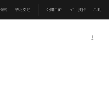
検索
華北交通
公開目的
AI・技術
活動
1