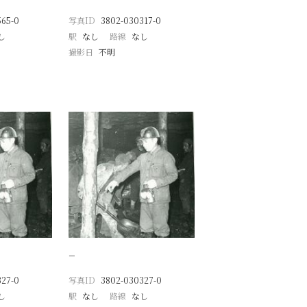
565-0
写真ID
3802-030317-0
し
駅
なし
路線
なし
撮影日
不明
−
327-0
写真ID
3802-030327-0
し
駅
なし
路線
なし