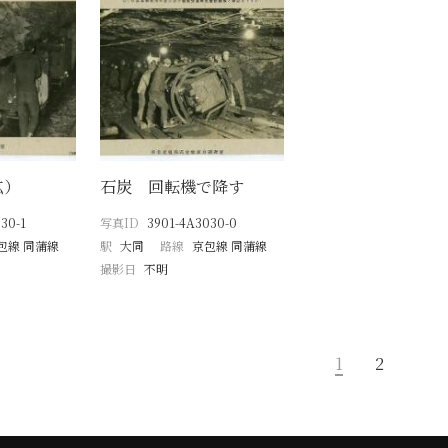
鉱）
石炭 回転機で降す
30-1
写真ID
3901-4A3030-0
包線 同蒲線
駅
大同
路線
京包線 同蒲線
撮影日
不明
1
2