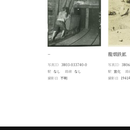
−
龍烟鉄鉱
写真ID
3803-033740-0
写真ID
3806
駅
なし
路線
なし
駅
宣化
路
撮影日
不明
撮影日
1941