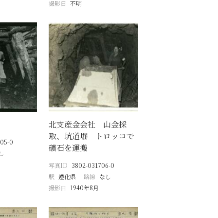
撮影日
不明
北支産金会社 山金採
取、坑道堀 トロッコで
05-0
礦石を運搬
し
写真ID
3802-031706-0
駅
遵化県
路線
なし
撮影日
1940年8月