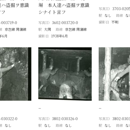
達ハ盗掘ヲ意識
場 本人達ハ盗掘ヲ意識
写真ID
3703-020
言フ
シナイト言フ
駅
なし
路線
な
撮影日
不明
-003719-0
写真ID
3602-003720-0
線
京包線 同蒲線
駅
大同
路線
京包線 同蒲線
8年6月
撮影日
1938年6月
−
−
-030322-0
写真ID
3802-030326-0
写真ID
3802-030
線
なし
駅
なし
路線
なし
駅
なし
路線
な