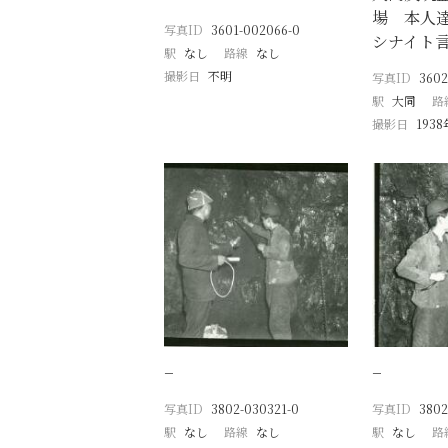
場 本人
写真ID
3601-002066-0
シナイト
駅
なし
路線
なし
撮影日
不明
写真ID
3602
駅
大同
路
撮影日
193
−
−
写真ID
3802-030321-0
写真ID
3802
駅
なし
路線
なし
駅
なし
路