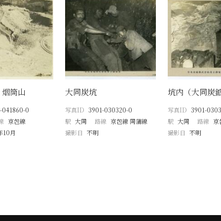
 烟筒山
大同炭坑
坑内（大同炭
-041860-0
写真ID
3901-030320-0
写真ID
3901-0303
線
京包線
駅
大同
路線
京包線 同蒲線
駅
大同
路線
京
年10月
撮影日
不明
撮影日
不明