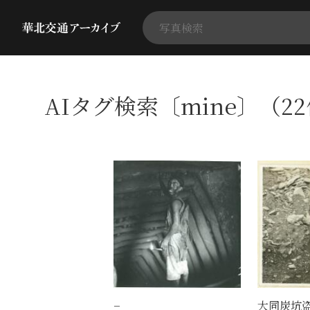
AIタグ検索〔mine〕（2
−
大同炭坑