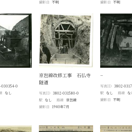
撮影日
不明
撮影日
不明
京包線改修工事 石仏寺
−
隧道
-030354-0
写真ID
3802-0317
線
なし
駅
なし
路線
な
写真ID
3802-031580-0
撮影日
不明
駅
なし
路線
京包線
撮影日
1940年7月