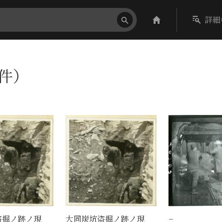
詳細
2件）
盗掘ノ跡ノ現
大同炭坑盗掘ノ跡ノ現
−