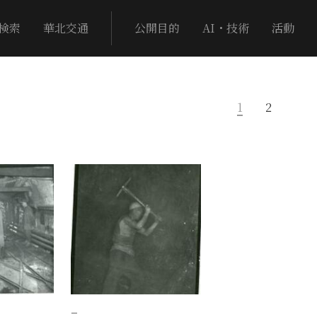
検索
華北交通
公開目的
AI・技術
活動
1
2
−