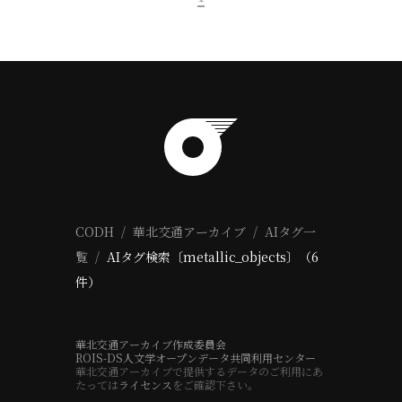
CODH
華北交通アーカイブ
AIタグ一
覧
AIタグ検索〔metallic_objects〕（6
件）
華北交通アーカイブ作成委員会
ROIS-DS人文学オープンデータ共同利用センター
華北交通アーカイブで提供するデータのご利用にあ
たっては
ライセンス
をご確認下さい。