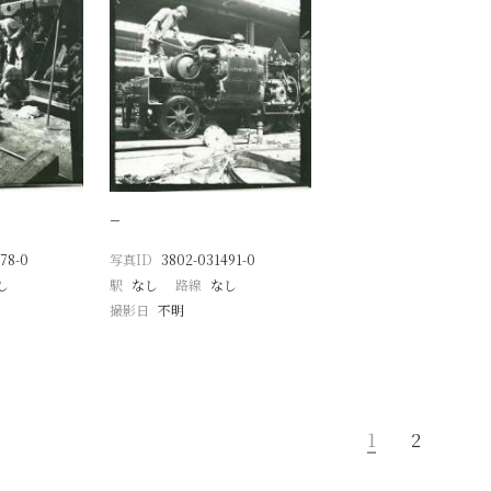
−
78-0
写真ID
3802-031491-0
し
駅
なし
路線
なし
撮影日
不明
1
2