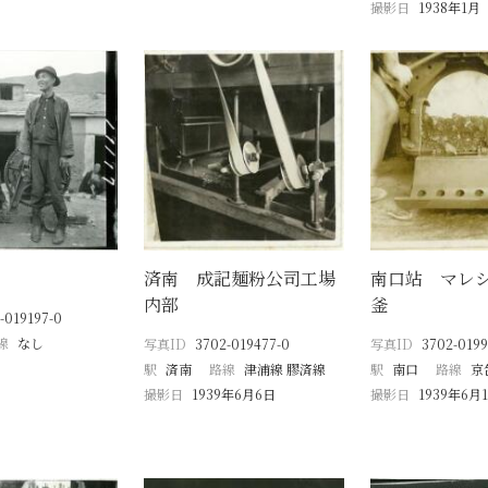
撮影日
1938年1月
済南 成記麺粉公司工場
南口站 マレ
内部
釜
-019197-0
線
なし
写真ID
3702-019477-0
写真ID
3702-0199
駅
済南
路線
津浦線 膠済線
駅
南口
路線
京
撮影日
1939年6月6日
撮影日
1939年6月