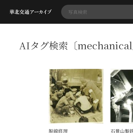
AIタグ検索〔mechanical
脱線修理
石景山製