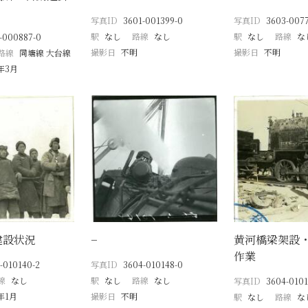
写真ID
3601-001399-0
写真ID
3603-007
駅
なし
路線
なし
駅
なし
路線
な
-000887-0
撮影日
不明
撮影日
不明
路線
同塘線 大台線
8年3月
建設状況
−
黄河橋梁架設
作業
-010140-2
写真ID
3604-010148-0
線
なし
駅
なし
路線
なし
写真ID
3604-0101
8年1月
撮影日
不明
駅
なし
路線
な