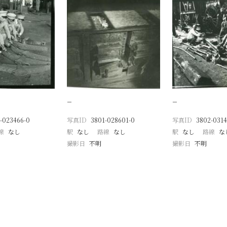
−
−
-023466-0
写真ID
3801-028601-0
写真ID
3802-0314
線
なし
駅
なし
路線
なし
駅
なし
路線
な
撮影日
不明
撮影日
不明