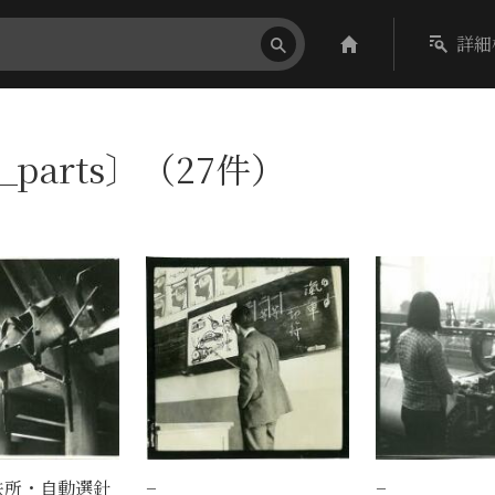
詳細
_parts〕（27件）
鉄所・自動選針
−
−