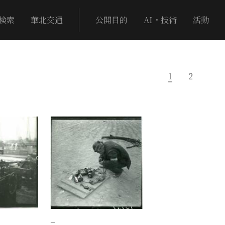
検索
華北交通
公開目的
AI・技術
活動
1
2
−