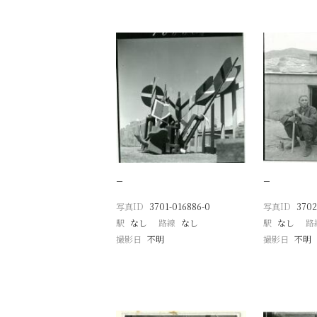
−
−
写真ID
3701-016886-0
写真ID
3702
駅
なし
路線
なし
駅
なし
路
撮影日
不明
撮影日
不明