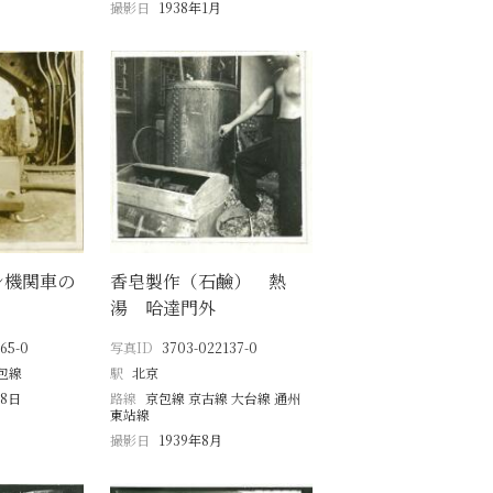
撮影日
1938年1月
シ機関車の
香皂製作（石鹼） 熱
湯 哈達門外
65-0
写真ID
3703-022137-0
包線
駅
北京
18日
路線
京包線 京古線 大台線 通州
東站線
撮影日
1939年8月