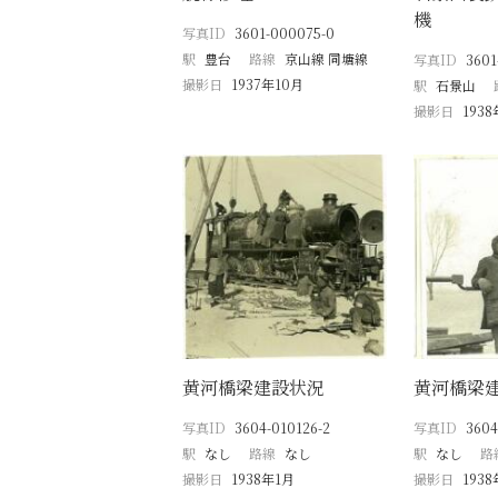
機
写真ID
3601-000075-0
駅
豊台
路線
京山線 同塘線
写真ID
3601
撮影日
1937年10月
駅
石景山
撮影日
193
黄河橋梁建設状況
黄河橋梁
写真ID
3604-010126-2
写真ID
3604
駅
なし
路線
なし
駅
なし
路
撮影日
1938年1月
撮影日
193