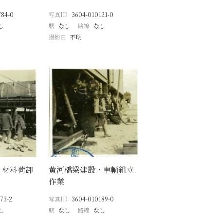
784-0
写真ID
3604-010121-0
し
駅
なし
路線
なし
撮影日
不明
・材料荷卸
黄河橋梁建設・車輌組立
作業
73-2
写真ID
3604-010189-0
し
駅
なし
路線
なし