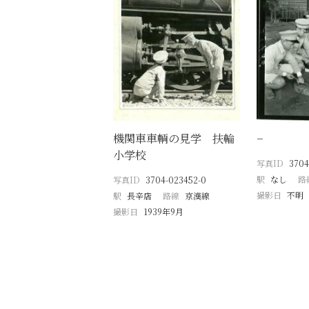
機関車車輌の見学 扶輪
−
小学校
写真ID
3704
駅
なし
路
写真ID
3704-023452-0
撮影日
不明
駅
長辛店
路線
京漢線
撮影日
1939年9月