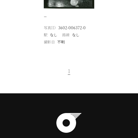
−
写真ID
3602-006372-0
駅
なし
路線
なし
撮影日
不明
1