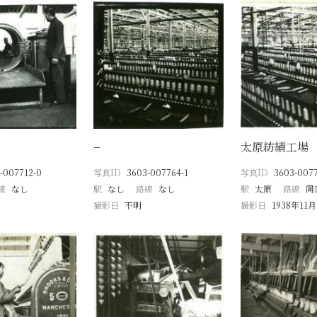
−
太原紡績工場
-007712-0
写真ID
3603-007764-1
写真ID
3603-007
線
なし
駅
なし
路線
なし
駅
太原
路線
同
撮影日
不明
撮影日
1938年11月