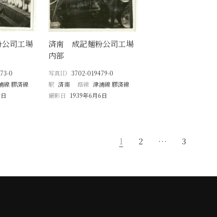
粉公司工場
済南 成記麺粉公司工場
内部
73-0
写真ID
3702-019479-0
浦線 膠済線
駅
済南
路線
津浦線 膠済線
6日
撮影日
1939年6月6日
1
2
…
3