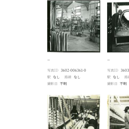
−
−
写真ID
3602-006361-0
写真ID
3603
駅
なし
路線
なし
駅
なし
路
撮影日
不明
撮影日
不明