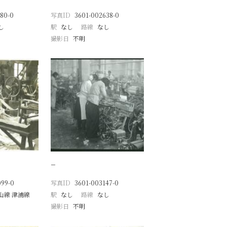
80-0
写真ID
3601-002638-0
し
駅
なし
路線
なし
撮影日
不明
−
099-0
写真ID
3601-003147-0
山線 津浦線
駅
なし
路線
なし
撮影日
不明