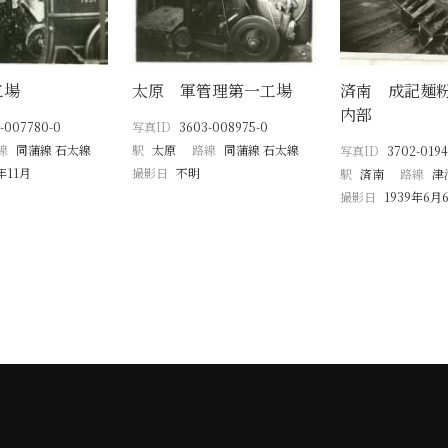
工場
太原 軍管理第一工場
済南 成記麺
内部
-007780-0
写真ID
3603-008975-0
線
同蒲線 石太線
駅
太原
路線
同蒲線 石太線
写真ID
3702-0194
年11月
撮影日
不明
駅
済南
路線
津
撮影日
1939年6月