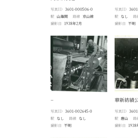
写真ID
3601-000506-0
写真ID
3601
駅
山海関
路線
京山線
駅
なし
路
撮影日
1938年2月
撮影日
不明
−
華新紡績
写真ID
3601-002645-0
写真ID
3601
駅
なし
路線
なし
駅
唐山
路
撮影日
不明
撮影日
193