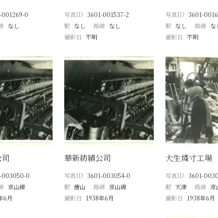
-001269-0
写真ID
3601-001537-2
写真ID
3601-0016
線
なし
駅
なし
路線
なし
駅
なし
路線
な
撮影日
不明
撮影日
不明
公司
華新紡績公司
大生燐寸工場
-003050-0
写真ID
3601-003054-0
写真ID
3601-003
線
京山線
駅
唐山
路線
京山線
駅
天津
路線
京
8年6月
撮影日
1938年6月
撮影日
1938年6月