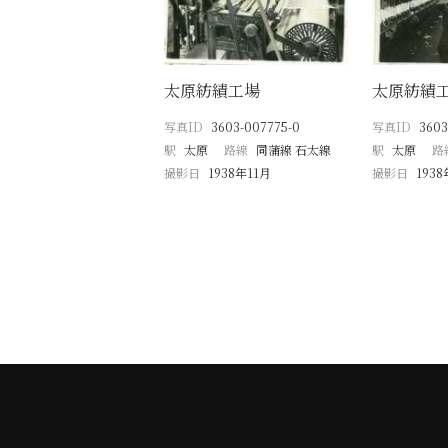
太原紡績工場
太原紡績
写真ID
3603-007775-0
写真ID
3603
駅
太原
路線
同蒲線 石太線
駅
太原
路
撮影日
1938年11月
撮影日
1938