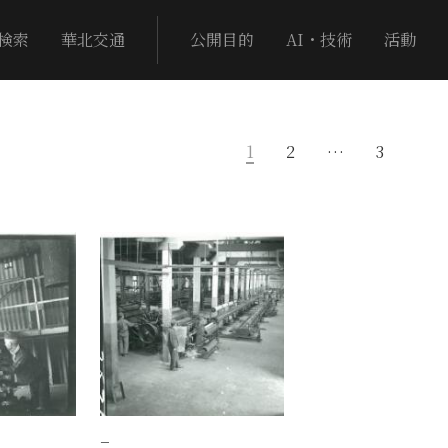
検索
華北交通
公開目的
AI・技術
活動
1
2
…
3
−