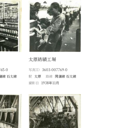
太原紡績工場
765-0
写真ID
3603-007769-0
蒲線 石太線
駅
太原
路線
同蒲線 石太線
撮影日
1938年11月