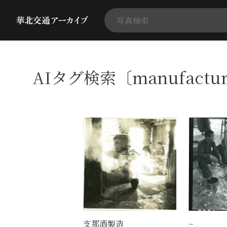
AIタグ検索〔manufactu
支那酒製造
−