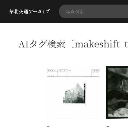
AIタグ検索〔makeshift_
−
−