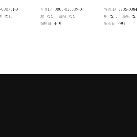
-030731-0
写真ID
3803-033309-0
写真ID
3805-0384
線
なし
駅
なし
路線
なし
駅
なし
路線
な
撮影日
不明
撮影日
不明