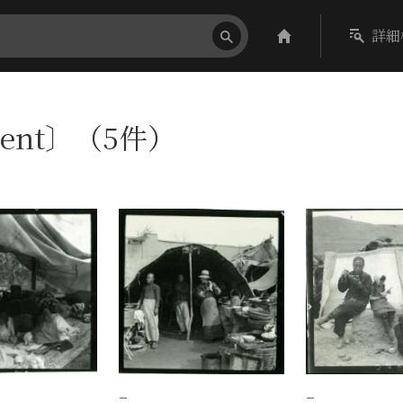
詳細
tent〕（5件）
−
−