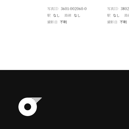
写真ID
3601-002060-0
写真ID
3802
駅
なし
路線
なし
駅
なし
路
撮影日
不明
撮影日
不明