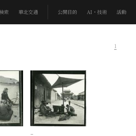
検索
華北交通
公開目的
AI・技術
活動
1
−