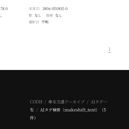
78-0
写真ID
3806-050815-0
し
駅
なし
路線
なし
撮影日
不明
1
CODH
華北交通アーカイブ
AIタグ一
覧
AIタグ検索〔makeshift_tent〕（5
件）