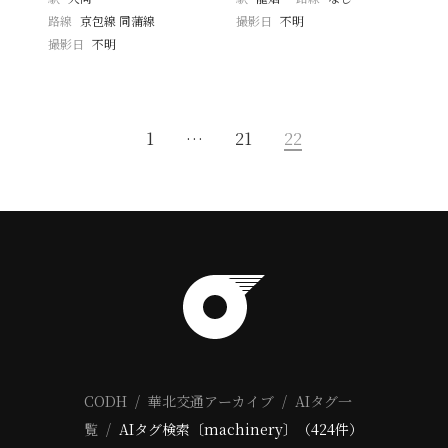
路線
京包線 同蒲線
撮影日
不明
撮影日
不明
1
…
21
22
CODH
華北交通アーカイブ
AIタグ一
覧
AIタグ検索〔machinery〕（424件）