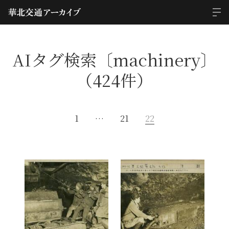
AIタグ検索〔machinery〕
（424件）
1
…
21
22