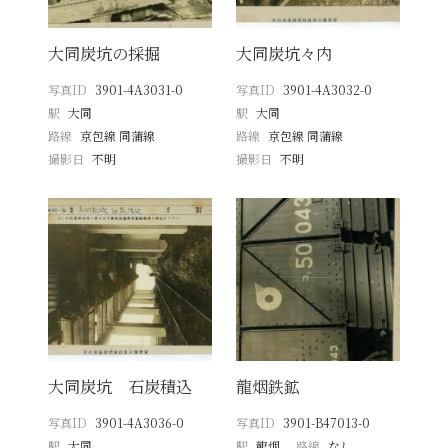
大同炭坑の採掘
大同炭坑々内
写真ID
3901-4A3031-0
写真ID
3901-4A3032-0
駅
大同
駅
大同
路線
京包線 同蒲線
路線
京包線 同蒲線
撮影日
不明
撮影日
不明
大同炭坑 石炭積込
龍烟鉄鉱
写真ID
3901-4A3036-0
写真ID
3901-B47013-0
駅
大同
駅
龍烟
路線
なし