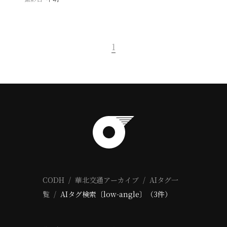
1
CODH
華北交通アーカイブ
AIタグ一
覧
AIタグ検索〔low-angle〕（3件）