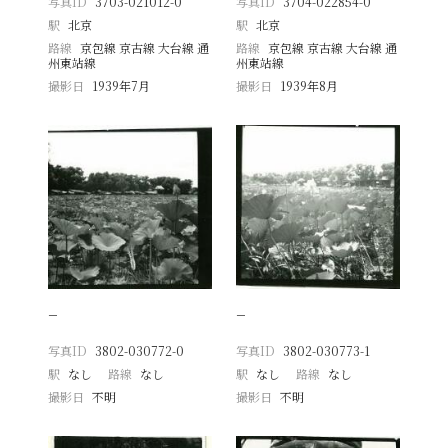
写真ID
3703-021012-0
写真ID
3704-022854-0
駅
北京
駅
北京
路線
京包線 京古線 大台線 通
路線
京包線 京古線 大台線 通
州東站線
州東站線
撮影日
1939年7月
撮影日
1939年8月
−
−
写真ID
3802-030772-0
写真ID
3802-030773-1
駅
なし
路線
なし
駅
なし
路線
なし
撮影日
不明
撮影日
不明