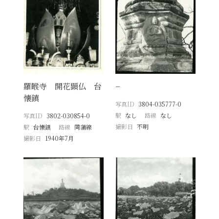
羅睺寺 開花顕仏 台
−
懐鎮
写真ID
3804-035777-0
駅
なし
路線
なし
写真ID
3802-030854-0
撮影日
不明
駅
台懐鎮
路線
同蒲線
撮影日
1940年7月