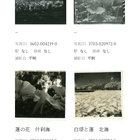
−
−
写真ID
3602-004219-0
写真ID
3703-020972-0
駅
なし
路線
なし
駅
なし
路線
なし
撮影日
不明
撮影日
不明
蓮の花 什刹海
白塔と蓮 北海