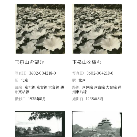
玉泉山を望む
玉泉山を望む
写真ID
3602-004218-0
写真ID
3602-004218-0
駅
北京
駅
北京
路線
京包線 京古線 大台線 通
路線
京包線 京古線 大台線 通
州東站線
州東站線
撮影日
1938年8月
撮影日
1938年8月