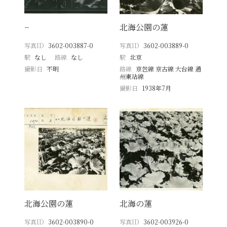
−
北海公園の蓮
写真ID
3602-003887-0
写真ID
3602-003889-0
駅
なし
路線
なし
駅
北京
撮影日
不明
路線
京包線 京古線 大台線 通
州東站線
撮影日
1938年7月
北海公園の蓮
北海の蓮
写真ID
3602-003890-0
写真ID
3602-003926-0