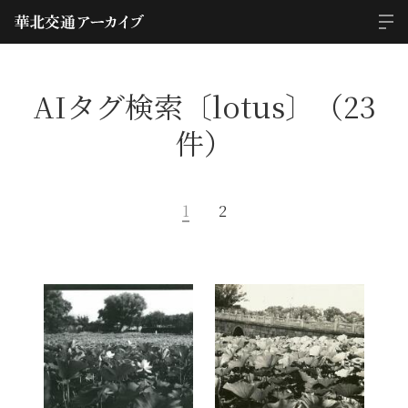
AIタグ検索〔lotus〕（23
件）
1
2