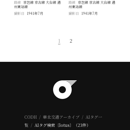
路線
京包線 京古線 大台線 通
路線
京包線 京古線 大台線 通
州東站線
州東站線
撮影日
1941年7月
撮影日
1941年7月
1
2
CODH
華北交通アーカイブ
AIタグ一
覧
AIタグ検索〔lotus〕（23件）