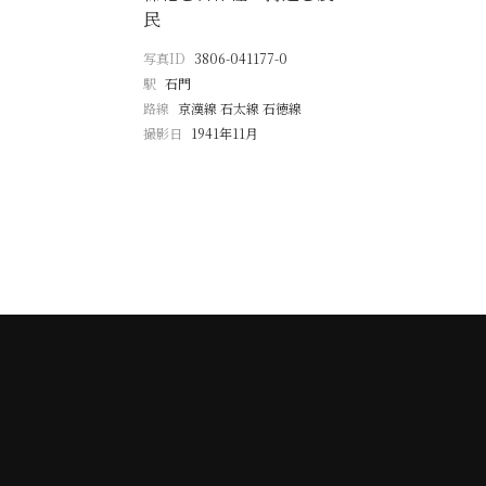
民
写真ID
3806-041177-0
駅
石門
路線
京漢線 石太線 石徳線
撮影日
1941年11月