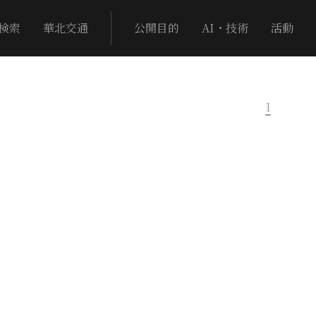
検索
華北交通
公開目的
AI・技術
活動
1