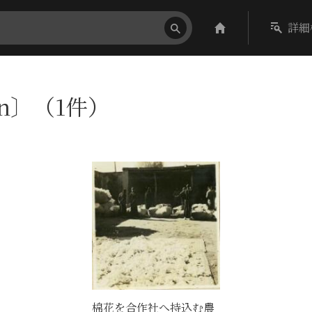
詳細
on〕（1件）
棉花を合作社へ持込む農