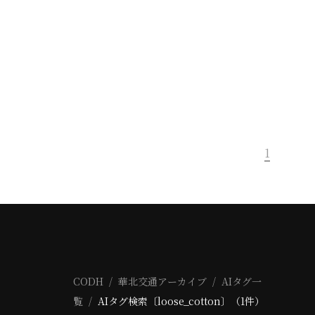
1
CODH
華北交通アーカイブ
AIタグ一
覧
AIタグ検索〔loose_cotton〕（1件）