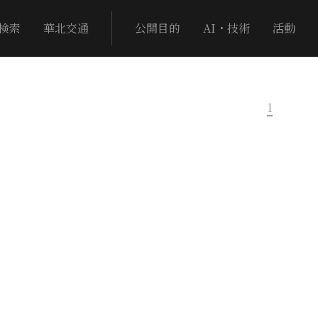
検索
華北交通
公開目的
AI・技術
活動
1