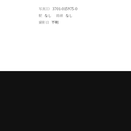
写真ID
3701-015975-0
駅
なし
路線
なし
撮影日
不明