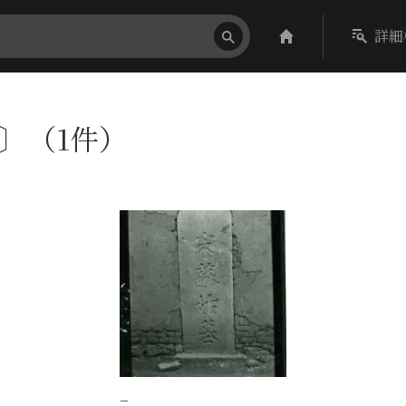
詳細
ck〕（1件）
−