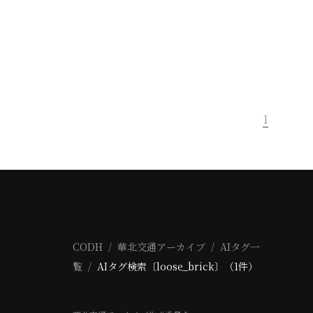
1
CODH
華北交通アーカイブ
AIタグ一
覧
AIタグ検索〔loose_brick〕（1件）