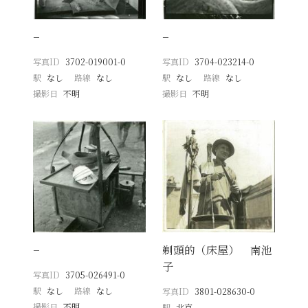
−
−
写真ID
3702-019001-0
写真ID
3704-023214-0
駅
なし
路線
なし
駅
なし
路線
なし
撮影日
不明
撮影日
不明
−
剃頭的（床屋） 南池
子
写真ID
3705-026491-0
駅
なし
路線
なし
写真ID
3801-028630-0
撮影日
不明
駅
北京