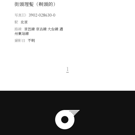
街頭理髪（剃頭的）
写真ID
3902-028630-0
駅
北京
路線
京包線 京古線 大台線 通
州東站線
撮影日
不明
1