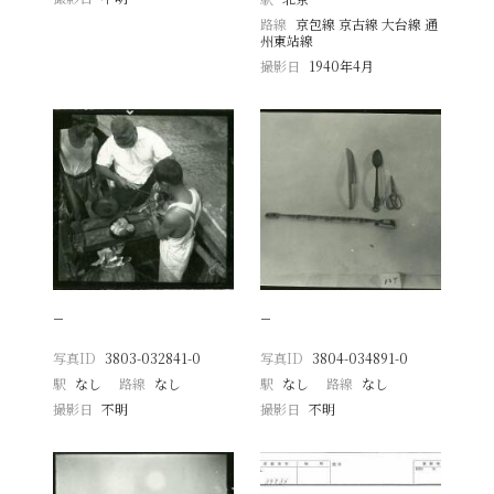
路線
京包線 京古線 大台線 通
州東站線
撮影日
1940年4月
−
−
写真ID
3803-032841-0
写真ID
3804-034891-0
駅
なし
路線
なし
駅
なし
路線
なし
撮影日
不明
撮影日
不明