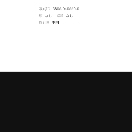
写真ID
3806-040660-0
駅
なし
路線
なし
撮影日
不明