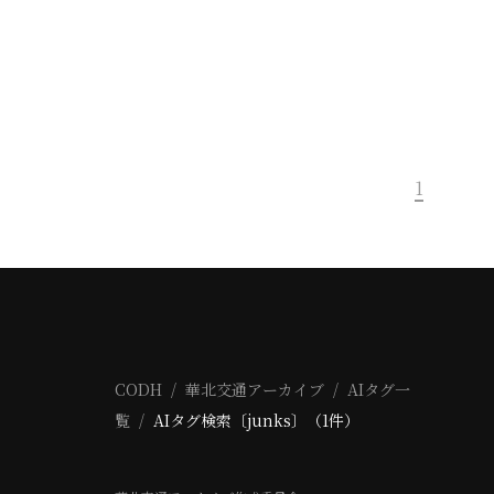
1
CODH
華北交通アーカイブ
AIタグ一
覧
AIタグ検索〔junks〕（1件）