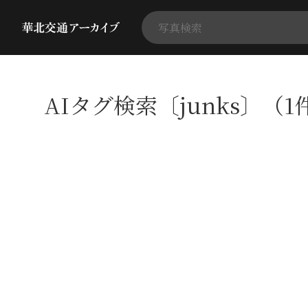
AIタグ検索〔junks〕（1