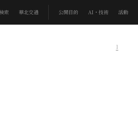
検索
華北交通
公開目的
AI・技術
活動
1