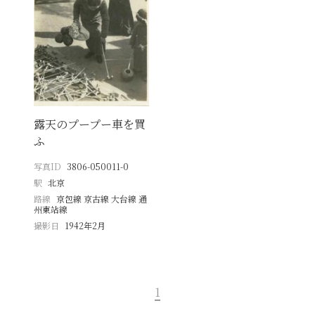
露天のプープー車を買
ふ
写真ID
3806-050011-0
駅
北京
路線
京包線 京古線 大台線 通
州東站線
撮影日
1942年2月
1