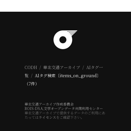
CODH
華北交通アーカイブ
AIタグ一
覧
AIタグ検索〔items_on_ground〕
（7件）
華北交通アーカイブ作成委員会
ROIS-DS人文学オープンデータ共同利用センター
華北交通アーカイブで提供するデータのご利用にあ
たっては
ライセンス
をご確認下さい。