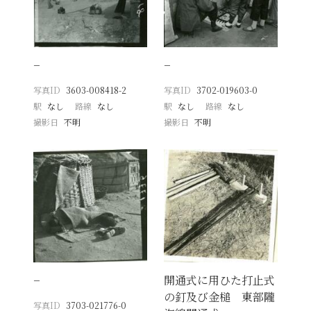
−
−
写真ID
3603-008418-2
写真ID
3702-019603-0
駅
なし
路線
なし
駅
なし
路線
なし
撮影日
不明
撮影日
不明
−
開通式に用ひた打止式
の釘及び金槌 東部隴
写真ID
3703-021776-0