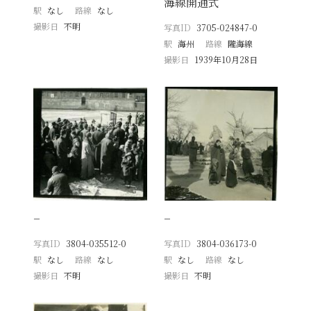
海線開通式
駅
なし
路線
なし
撮影日
不明
写真ID
3705-024847-0
駅
海州
路線
隴海線
撮影日
1939年10月28日
−
−
写真ID
3804-035512-0
写真ID
3804-036173-0
駅
なし
路線
なし
駅
なし
路線
なし
撮影日
不明
撮影日
不明