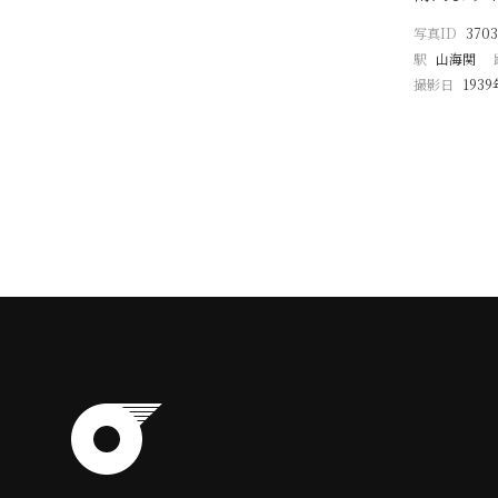
写真ID
3703
駅
山海関
撮影日
193