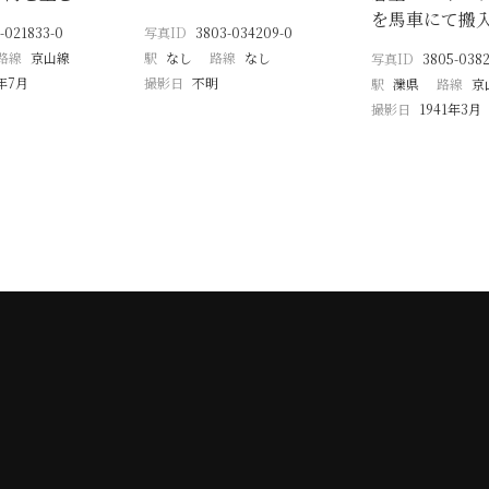
を馬車にて搬
-021833-0
写真ID
3803-034209-0
路線
京山線
駅
なし
路線
なし
写真ID
3805-0382
9年7月
撮影日
不明
駅
灤県
路線
京
撮影日
1941年3月