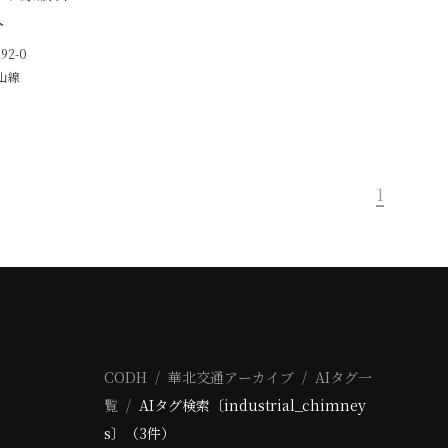
入
92-0
山線
1
CODH
華北交通アーカイブ
AIタグ一
覧
AIタグ検索〔industrial_chimney
s〕（3件）