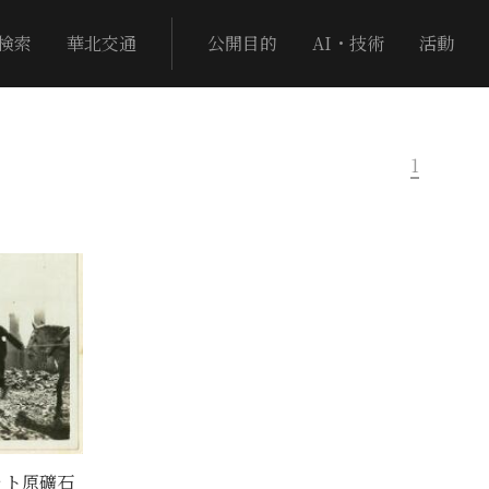
検索
華北交通
公開目的
AI・技術
活動
1
ット原礦石