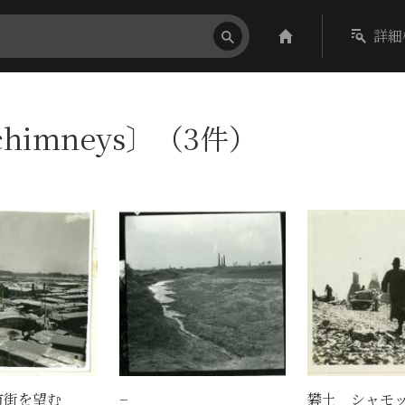
詳細
_chimneys〕（3件）
市街を望む
−
礬土 シャモ