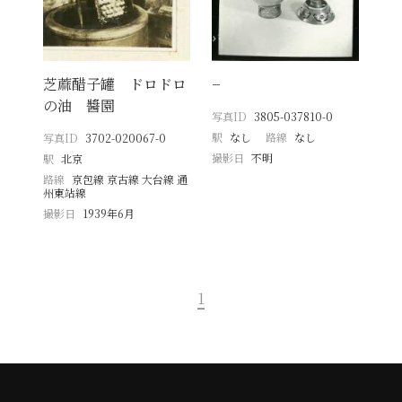
芝蔴醋子罐 ドロドロ
−
の油 醬園
写真ID
3805-037810-0
駅
なし
路線
なし
写真ID
3702-020067-0
撮影日
不明
駅
北京
路線
京包線 京古線 大台線 通
州東站線
撮影日
1939年6月
1