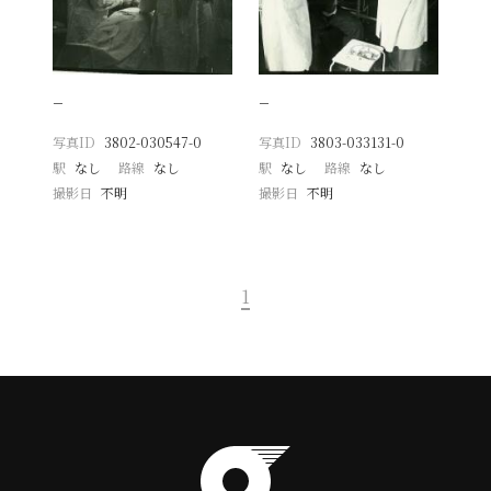
−
−
写真ID
3802-030547-0
写真ID
3803-033131-0
駅
なし
路線
なし
駅
なし
路線
なし
撮影日
不明
撮影日
不明
1