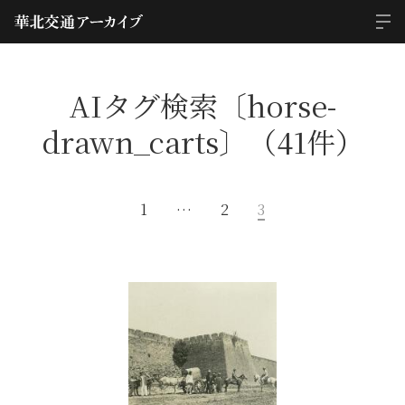
AIタグ検索〔horse-
drawn_carts〕（41件）
1
…
2
3