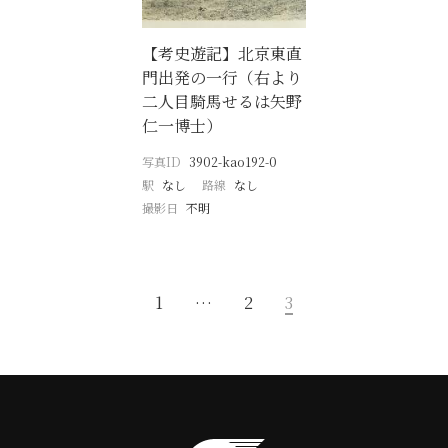
【考史遊記】北京東直
門出発の一行（右より
二人目騎馬せるは矢野
仁一博士）
写真ID
3902-kao192-0
駅
なし
路線
なし
撮影日
不明
1
…
2
3