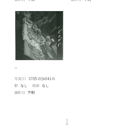
−
写真ID
3705-026041-0
駅
なし
路線
なし
撮影日
不明
1