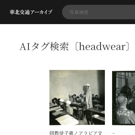
AIタグ検索〔headwear
回教徒子弟ノアラビア文
−