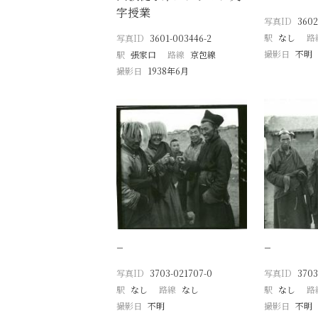
字授業
写真ID
3602
駅
なし
路
写真ID
3601-003446-2
撮影日
不明
駅
張家口
路線
京包線
撮影日
1938年6月
−
−
写真ID
3703-021707-0
写真ID
3703
駅
なし
路線
なし
駅
なし
路
撮影日
不明
撮影日
不明