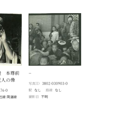
殿 本尊前
−
天人の像
写真ID
3802-030903-0
駅
なし
路線
なし
76-0
撮影日
不明
包線 同蒲線