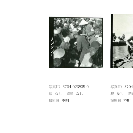
−
−
写真ID
3704-023935-0
写真ID
3704
駅
なし
路線
なし
駅
なし
路
撮影日
不明
撮影日
不明