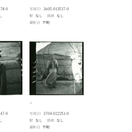
78-0
写真ID
3605-013537-0
し
駅
なし
路線
なし
撮影日
不明
−
47-0
写真ID
3704-022251-0
し
駅
なし
路線
なし
撮影日
不明