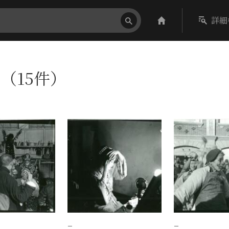
詳細
〕（15件）
−
−