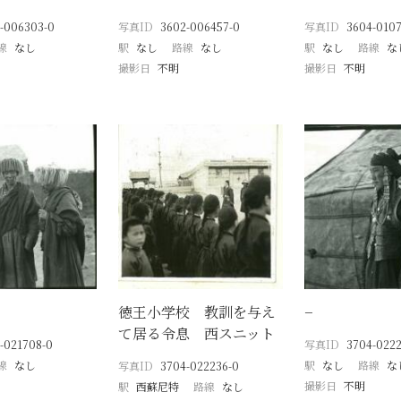
-006303-0
写真ID
3602-006457-0
写真ID
3604-0107
線
なし
駅
なし
路線
なし
駅
なし
路線
な
撮影日
不明
撮影日
不明
徳王小学校 教訓を与え
−
て居る令息 西スニット
-021708-0
写真ID
3704-0222
線
なし
駅
なし
路線
な
写真ID
3704-022236-0
撮影日
不明
駅
西蘇尼特
路線
なし