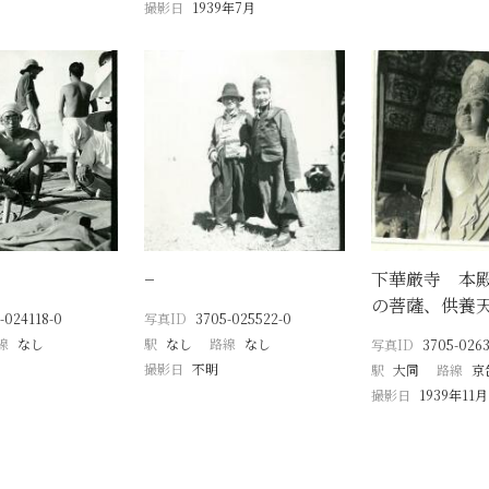
撮影日
1939年7月
−
下華厳寺 本
の菩薩、供養
-024118-0
写真ID
3705-025522-0
線
なし
駅
なし
路線
なし
写真ID
3705-0263
撮影日
不明
駅
大同
路線
京
撮影日
1939年11月