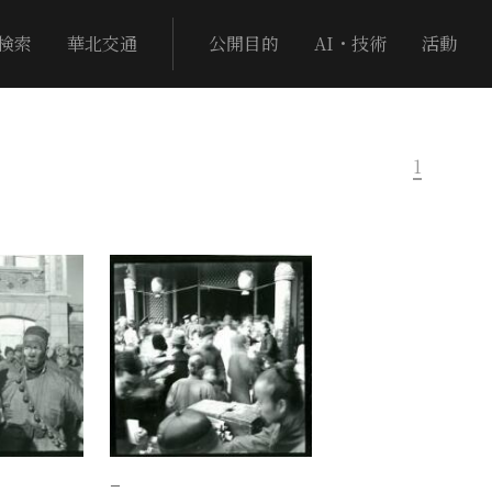
検索
華北交通
公開目的
AI・技術
活動
1
−