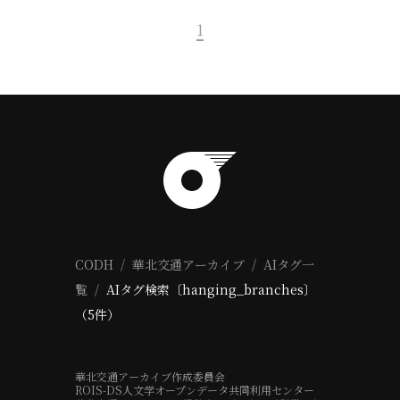
1
CODH
華北交通アーカイブ
AIタグ一
覧
AIタグ検索〔hanging_branches〕
（5件）
華北交通アーカイブ作成委員会
ROIS-DS人文学オープンデータ共同利用センター