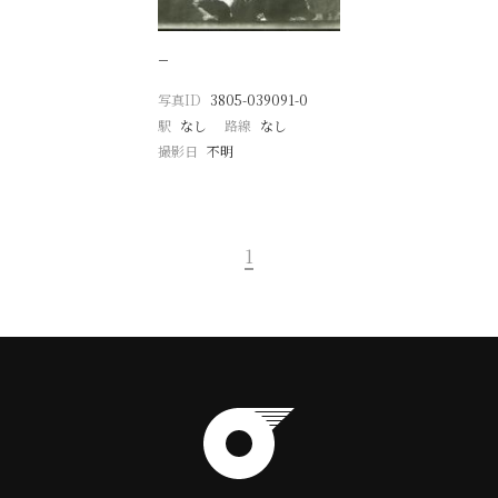
−
写真ID
3805-039091-0
駅
なし
路線
なし
撮影日
不明
1