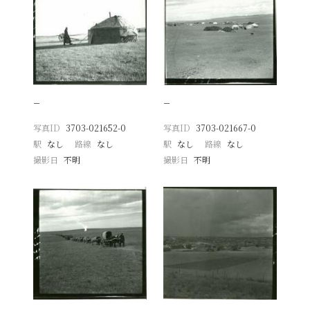
−
−
写真ID
3703-021652-0
写真ID
3703-021667-0
駅
なし
路線
なし
駅
なし
路線
なし
撮影日
不明
撮影日
不明