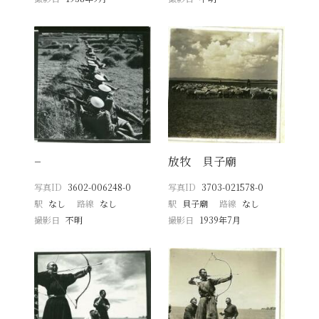
−
放牧 貝子廟
写真ID
3602-006248-0
写真ID
3703-021578-0
駅
なし
路線
なし
駅
貝子廟
路線
なし
撮影日
不明
撮影日
1939年7月