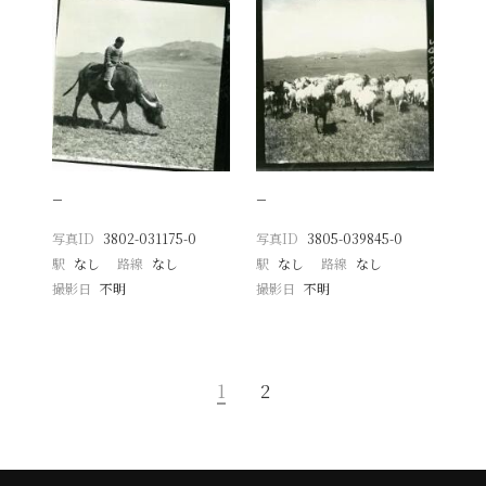
−
−
写真ID
3802-031175-0
写真ID
3805-039845-0
駅
なし
路線
なし
駅
なし
路線
なし
撮影日
不明
撮影日
不明
1
2