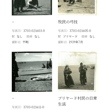
−
牧民の弓技
写真ID
3703-021603-0
写真ID
3703-021605-0
駅
なし
路線
なし
駅
ブリヤード
路線
なし
撮影日
不明
撮影日
1939年7月
−
ブリヤード村民の日常
生活
写真ID
3703-021611-0