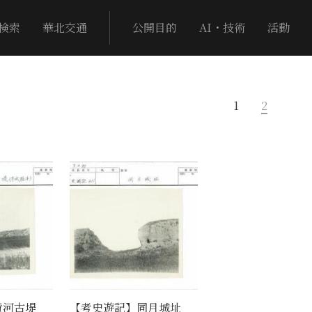
検索
華北交通
公開目的
AI・技術
活動
1
2
黄河古堤
【考史遊記】同月城址