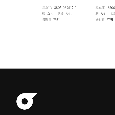
写真ID
3805-039617-0
写真ID
3806
駅
なし
路線
なし
駅
なし
路
撮影日
不明
撮影日
不明