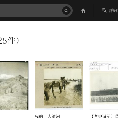
詳細
25件）
曳船 大清河
【考史遊記】