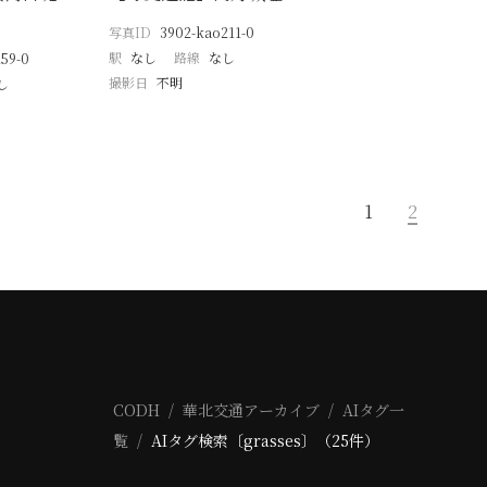
写真ID
3902-kao211-0
駅
なし
路線
なし
59-0
撮影日
不明
し
1
2
CODH
華北交通アーカイブ
AIタグ一
覧
AIタグ検索〔grasses〕（25件）