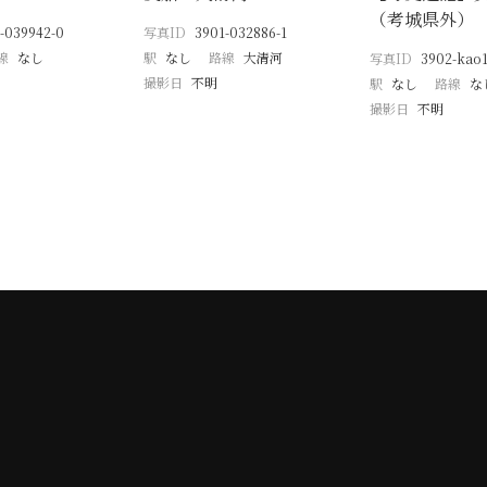
（考城県外）
-039942-0
写真ID
3901-032886-1
線
なし
駅
なし
路線
大清河
写真ID
3902-kao1
撮影日
不明
駅
なし
路線
な
撮影日
不明